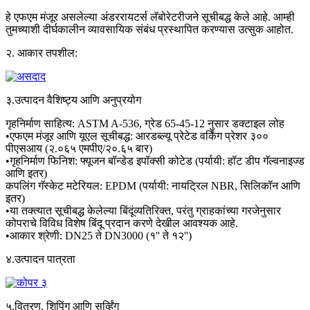
हे एफएम मंजूर असलेल्या अंडररायटर्स लॅबोरेटरीजने सूचीबद्ध केले आहे. आम्ही
तुमच्याशी दीर्घकालीन व्यावसायिक संबंध प्रस्थापित करण्यास उत्सुक आहोत.
२. आकार तपशील:
३.उत्पादन वैशिष्ट्य आणि अनुप्रयोग
गृहनिर्माण साहित्य: ASTM A-536, ग्रेड 65-45-12 नुसार डक्टाइल लोह
•एफएम मंजूर आणि यूएल सूचीबद्ध: आरडब्ल्यू प्रेटेड वर्किंग प्रेशर ३००
पीएसआय (२.०६५ एमपीए/२०.६५ बार)
•गृहनिर्माण फिनिश: फ्यूजन बॉन्डेड इपॉक्सी कोटेड (पर्यायी: हॉट डीप गॅल्वनाइज्ड
आणि इतर)
कपलिंग गॅस्केट मटेरियल: EPDM (पर्यायी: नायट्रिल NBR, सिलिकॉन आणि
इतर)
•या तक्त्यात सूचीबद्ध केलेल्या बिंदूंव्यतिरिक्त, परंतु ग्राहकांच्या गरजेनुसार
कोपराचे विविध विशेष बिंदू प्रदान करणे देखील आवश्यक आहे.
•आकार श्रेणी: DN25 ते DN3000 (१'' ते १२'')
४.उत्पादन पात्रता
५.वितरण, शिपिंग आणि सर्व्हिंग