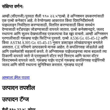
संक्षिप्त वर्णन:
आम्ही (सीएनजी) पुरवठा शैली ११० २२.५
°
एल्बो. हे अग्निशमन उपकरणांसाठी
एक एल्बो कनेक्टर आहे. ते वेगवेगळ्या आकारात किंवा दिशानिर्देशांमध्ये
पाइपलाइन नियंत्रित करण्यासाठी, वितरित करण्यासाठी किंवा समर्थन
देण्यासाठी स्टँडपाइप जोडण्यासाठी वापरले जातात. एल्बो कनेक्शनद्वारे, जलद
स्थापना आणि सुलभ देखभालीसह प्रकल्पाचा वेळ खूप वाचतो. आम्ही अग्निशमन
प्रणालीसाठी ग्रूव्ह्ड पाईप फिटिंग्ज पुरवतो. एल्बो A536 Gr. 65-45-12 आणि
किंवा ASTM A395 Gr. 65-45-15 नुसार डक्टाइल लोखंडापासून बनलेले
असतात. CE परिमाणे उत्पादकाचे मानक आहेत. ते कपलिंगसह जोडलेले आहे
आणि एकमेकांशी सहकार्य करते. ते अग्निशामक पाईपलाइनचा व्यास बदलतो त्या
ठिकाणी वापरले जाते जे प्रामुख्याने वॉटर स्प्रे सिस्टम आणि फायर वॉटर
सिस्टममध्ये वापरले जाते. ग्रूव्ह्ड पाईप पार्ट्स ग्रूव्ह्ड कपलिंगसह पाईपिंगची
जलद आणि सोपी स्थापना सुनिश्चित करतात. ग्रूव्ह्ड पार्ट्स
आम्हाला ईमेल पाठवा
उत्पादन तपशील
उत्पादन टॅग्ज
°