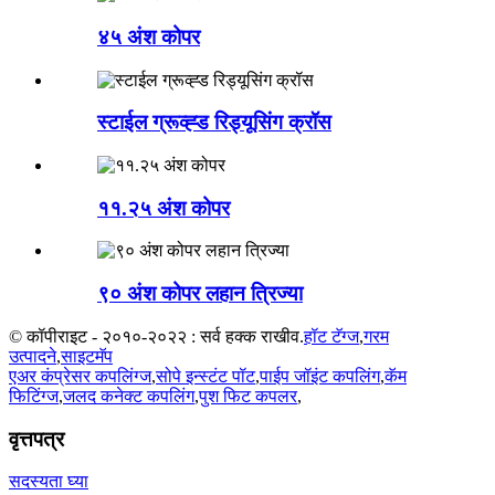
४५ अंश कोपर
स्टाईल ग्रूव्ह्ड रिड्यूसिंग क्रॉस
११.२५ अंश कोपर
९० अंश कोपर लहान त्रिज्या
© कॉपीराइट - २०१०-२०२२ : सर्व हक्क राखीव.
हॉट टॅग्ज
,
गरम
उत्पादने
,
साइटमॅप
एअर कंप्रेसर कपलिंग्ज
,
सोपे इन्स्टंट पॉट
,
पाईप जॉइंट कपलिंग
,
कॅम
फिटिंग्ज
,
जलद कनेक्ट कपलिंग
,
पुश फिट कपलर
,
वृत्तपत्र
सदस्यता घ्या