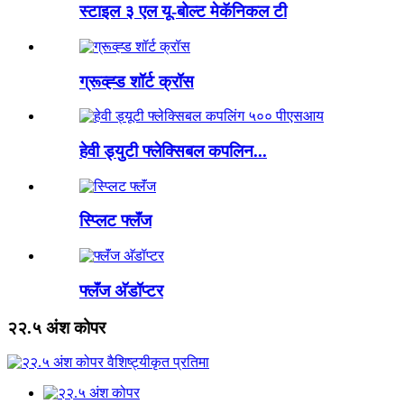
स्टाइल ३ एल यू-बोल्ट मेकॅनिकल टी
ग्रूव्ह्ड शॉर्ट क्रॉस
हेवी ड्युटी फ्लेक्सिबल कपलिन...
स्प्लिट फ्लॅंज
फ्लॅंज अ‍ॅडॉप्टर
२२.५ अंश कोपर