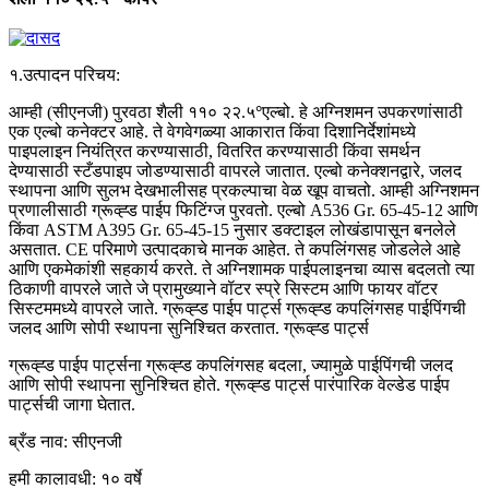
शैली ११० २२.५
कोपर
१.उत्पादन परिचय:
आम्ही (सीएनजी) पुरवठा शैली ११० २२.५
°
एल्बो. हे अग्निशमन उपकरणांसाठी
एक एल्बो कनेक्टर आहे. ते वेगवेगळ्या आकारात किंवा दिशानिर्देशांमध्ये
पाइपलाइन नियंत्रित करण्यासाठी, वितरित करण्यासाठी किंवा समर्थन
देण्यासाठी स्टँडपाइप जोडण्यासाठी वापरले जातात. एल्बो कनेक्शनद्वारे, जलद
स्थापना आणि सुलभ देखभालीसह प्रकल्पाचा वेळ खूप वाचतो. आम्ही अग्निशमन
प्रणालीसाठी ग्रूव्ह्ड पाईप फिटिंग्ज पुरवतो. एल्बो A536 Gr. 65-45-12 आणि
किंवा ASTM A395 Gr. 65-45-15 नुसार डक्टाइल लोखंडापासून बनलेले
असतात. CE परिमाणे उत्पादकाचे मानक आहेत. ते कपलिंगसह जोडलेले आहे
आणि एकमेकांशी सहकार्य करते. ते अग्निशामक पाईपलाइनचा व्यास बदलतो त्या
ठिकाणी वापरले जाते जे प्रामुख्याने वॉटर स्प्रे सिस्टम आणि फायर वॉटर
सिस्टममध्ये वापरले जाते. ग्रूव्ह्ड पाईप पार्ट्स ग्रूव्ह्ड कपलिंगसह पाईपिंगची
जलद आणि सोपी स्थापना सुनिश्चित करतात. ग्रूव्ह्ड पार्ट्स
ग्रूव्ह्ड पाईप पार्ट्सना ग्रूव्ह्ड कपलिंगसह बदला, ज्यामुळे पाईपिंगची जलद
आणि सोपी स्थापना सुनिश्चित होते. ग्रूव्ह्ड पार्ट्स पारंपारिक वेल्डेड पाईप
पार्ट्सची जागा घेतात.
ब्रँड नाव: सीएनजी
हमी कालावधी: १० वर्षे