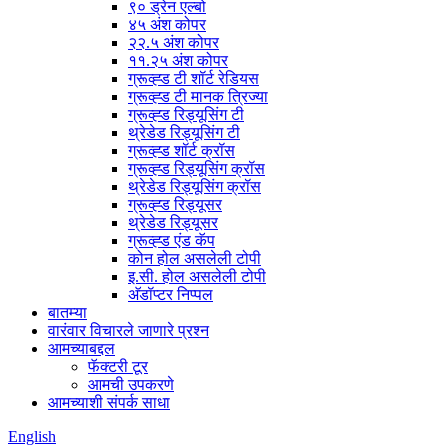
९० ड्रेन एल्बो
४५ अंश कोपर
२२.५ अंश कोपर
११.२५ अंश कोपर
ग्रूव्ह्ड टी शॉर्ट रेडियस
ग्रूव्ह्ड टी मानक त्रिज्या
ग्रूव्ह्ड रिड्यूसिंग टी
थ्रेडेड रिड्यूसिंग टी
ग्रूव्ह्ड शॉर्ट क्रॉस
ग्रूव्ह्ड रिड्यूसिंग क्रॉस
थ्रेडेड रिड्यूसिंग क्रॉस
ग्रूव्ह्ड रिड्यूसर
थ्रेडेड रिड्यूसर
ग्रूव्ह्ड एंड कॅप
कोन होल असलेली टोपी
इ.सी. होल असलेली टोपी
अ‍ॅडॉप्टर निप्पल
बातम्या
वारंवार विचारले जाणारे प्रश्न
आमच्याबद्दल
फॅक्टरी टूर
आमची उपकरणे
आमच्याशी संपर्क साधा
English