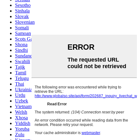
Sesotho
Sinhala
Slovak
Slovenian
Somali
Samoan
Scots Gaelic
Shona
Sindhi
Sundanese
Swahili
Tajik
Tamil
Telugu
Thai
Ukrainian
Urdu
Uzbek
Vietnamese
Welsh
Xhosa
Yiddish
Yoruba
Zulu